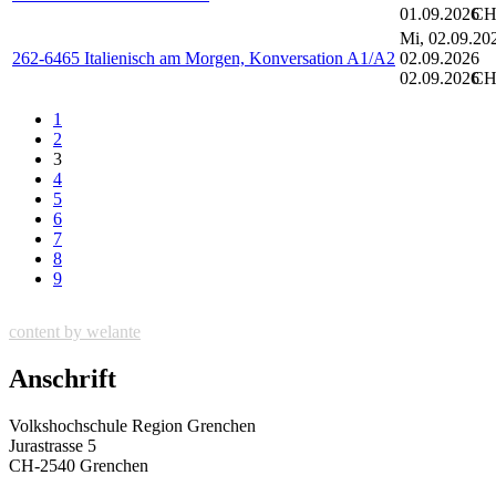
01.09.2026
CH
Mi, 02.09.20
262-6465 Italienisch am Morgen, Konversation A1/A2
02.09.2026
02.09.2026
CH
1
2
3
4
5
6
7
8
9
content by welante
Anschrift
Volkshochschule Region Grenchen
Jurastrasse 5
CH-2540 Grenchen