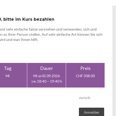
, bitte im Kurs bezahlen
 und sehr einfache Sätze verstehen und verwenden, sich und
 zu Ihrer Person stellen. Auf sehr einfache Art können Sie sich
rd und man Ihnen hilft.
Tag
Dauer
Preis
Mi
Mi
02.09.2026
CHF 308.00
ab
18:40 – 19:40 h
14x
zurück
Anmelden