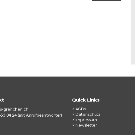
kt
Quick Links
>
AGBs
s-grenchen.ch
>
Datenschutz
53 04 24 (mit Anrufbeantworter)
>
Impressum
>
Newsletter