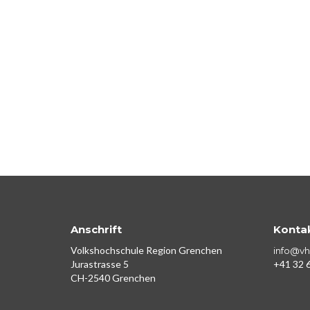
Anschrift
Konta
Volkshochschule Region Grenchen
info@vh
Jurastrasse 5
+41 32 6
CH-2540 Grenchen