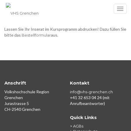
Toggl
Ihre Werbung in über 26’000 VHS-Programmheften in mehr als 20
navig
Gemeinden in unserer Region:
Inserentendoku
Lassen Sie Ihr Inserat im Kursprogramm abdrucken! Dazu füllen Sie
bitte das
aus.
Bestellformular
Anschrift
Kontakt
Volkshochschule Region
info@vhs-grenchen.ch
Grenchen
+41 32 653 04 24 (mit
Jurastrasse 5
Anrufbeantworter)
CH-2540 Grenchen
Quick Links
>
AGBs