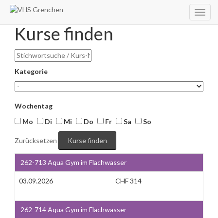
Toggl
navig
Kurse finden
Kategorie
Wochentag
Mo
Di
Mi
Do
Fr
Sa
So
Zurücksetzen
262-713 Aqua Gym im Flachwasser
03.09.2026
CHF 314
262-714 Aqua Gym im Flachwasser