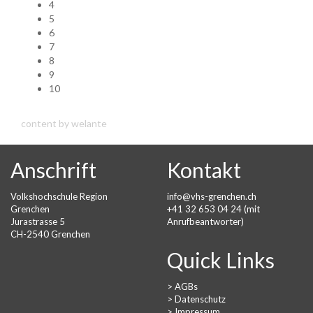
4
5
6
7
8
9
10
content by welante
Anschrift
Kontakt
Volkshochschule Region
info@vhs-grenchen.ch
Grenchen
+41 32 653 04 24 (mit
Jurastrasse 5
Anrufbeantworter)
CH-2540 Grenchen
Quick Links
>
AGBs
>
Datenschutz
>
Impressum