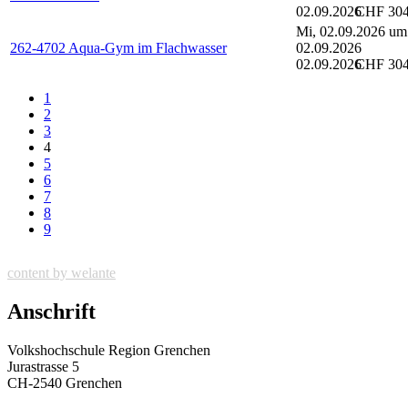
02.09.2026
CHF 30
Mi, 02.09.2026 um
262-4702 Aqua-Gym im Flachwasser
02.09.2026
02.09.2026
CHF 30
1
2
3
4
5
6
7
8
9
content by welante
Anschrift
Volkshochschule Region Grenchen
Jurastrasse 5
CH-2540 Grenchen