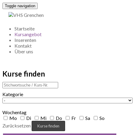
Toggle navigation
Startseite
Kursangebot
Inserenten
Kontakt
Über uns
Kurse finden
Kategorie
Wochentag
Mo
Di
Mi
Do
Fr
Sa
So
Zurücksetzen