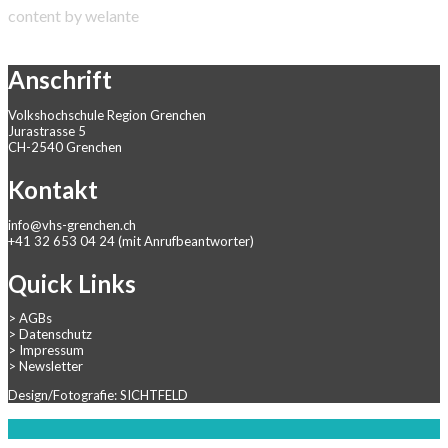
content by welante
Anschrift
Volkshochschule Region Grenchen
Jurastrasse 5
CH-2540 Grenchen
Kontakt
info@vhs-grenchen.ch
+41 32 653 04 24 (mit Anrufbeantworter)
Quick Links
>
AGBs
>
Datenschutz
>
Impressum
>
Newsletter
Design/Fotografie: SICHTFELD