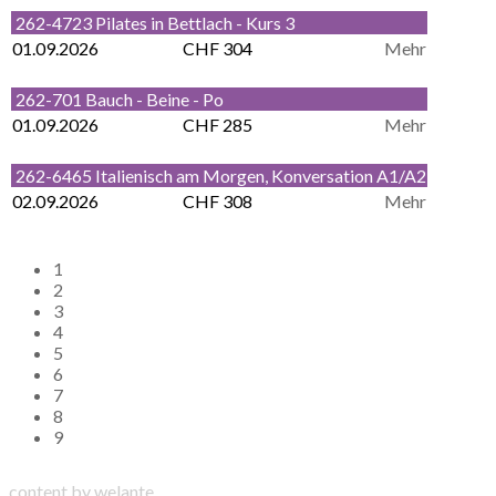
262-4723 Pilates in Bettlach - Kurs 3
01.09.2026
CHF 304
Mehr
262-701 Bauch - Beine - Po
01.09.2026
CHF 285
Mehr
262-6465 Italienisch am Morgen, Konversation A1/A2
02.09.2026
CHF 308
Mehr
1
2
3
4
5
6
7
8
9
content by welante