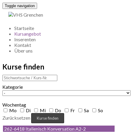
Toggle navigation
Startseite
Kursangebot
Inserenten
Kontakt
Über uns
Kurse finden
Kategorie
Wochentag
Mo
Di
Mi
Do
Fr
Sa
So
Zurücksetzen
262-6418 Italienisch Konversation A2-2