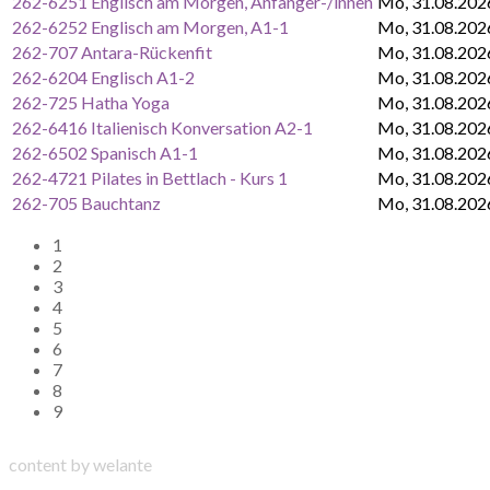
262-6251 Englisch am Morgen, Anfänger-/innen
Mo, 31.08.202
262-6252 Englisch am Morgen, A1-1
Mo, 31.08.202
262-707 Antara-Rückenfit
Mo, 31.08.202
262-6204 Englisch A1-2
Mo, 31.08.202
262-725 Hatha Yoga
Mo, 31.08.202
262-6416 Italienisch Konversation A2-1
Mo, 31.08.202
262-6502 Spanisch A1-1
Mo, 31.08.202
262-4721 Pilates in Bettlach - Kurs 1
Mo, 31.08.202
262-705 Bauchtanz
Mo, 31.08.202
1
2
3
4
5
6
7
8
9
content by welante