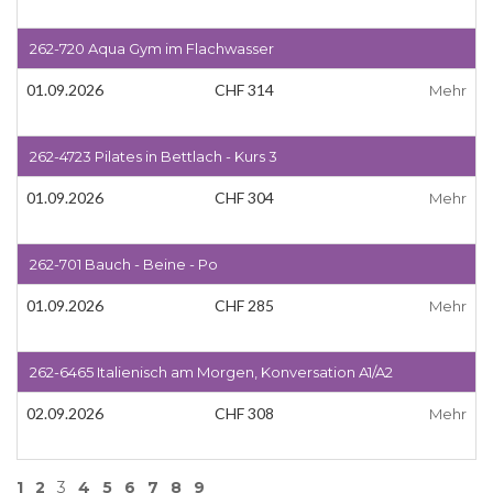
262-720 Aqua Gym im Flachwasser
01.09.2026
CHF 314
Mehr
262-4723 Pilates in Bettlach - Kurs 3
01.09.2026
CHF 304
Mehr
262-701 Bauch - Beine - Po
01.09.2026
CHF 285
Mehr
262-6465 Italienisch am Morgen, Konversation A1/A2
02.09.2026
CHF 308
Mehr
1
2
3
4
5
6
7
8
9