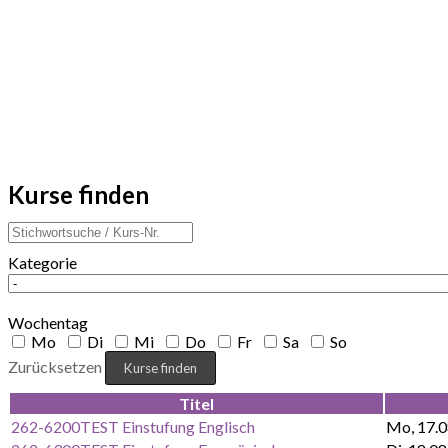
Kurse finden
Kategorie
Wochentag
Mo
Di
Mi
Do
Fr
Sa
So
Zurücksetzen
Titel
262-6200TEST Einstufung Englisch
Mo, 17.0