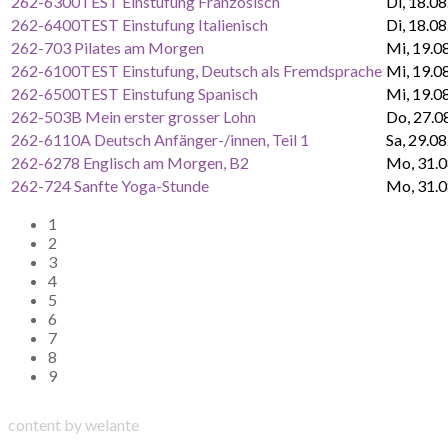
262-6300TEST Einstufung Französisch
Di, 18.0
262-6400TEST Einstufung Italienisch
Di, 18.0
262-703 Pilates am Morgen
Mi, 19.0
262-6100TEST Einstufung, Deutsch als Fremdsprache
Mi, 19.0
262-6500TEST Einstufung Spanisch
Mi, 19.0
262-503B Mein erster grosser Lohn
Do, 27.0
262-6110A Deutsch Anfänger-/innen, Teil 1
Sa, 29.0
262-6278 Englisch am Morgen, B2
Mo, 31.0
262-724 Sanfte Yoga-Stunde
Mo, 31.0
1
2
3
4
5
6
7
8
9
content by welante