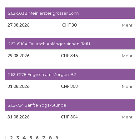
262-503B Mein erster grosser Lohn
27.08.2026
CHF 30
Mehr
262-6110A Deutsch Anfänger-/innen, Teil 1
29.08.2026
CHF 346
Mehr
262-6278 Englisch am Morgen, B2
31.08.2026
CHF 308
Mehr
262-724 Sanfte Yoga-Stunde
31.08.2026
CHF 304
Mehr
1
2
3
4
5
6
7
8
9