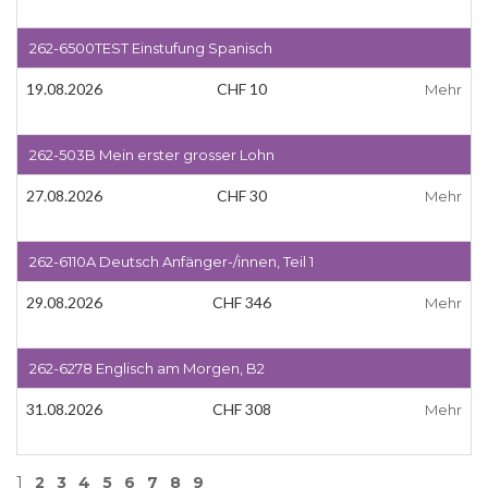
262-6500TEST Einstufung Spanisch
19.08.2026
CHF 10
Mehr
262-503B Mein erster grosser Lohn
27.08.2026
CHF 30
Mehr
262-6110A Deutsch Anfänger-/innen, Teil 1
29.08.2026
CHF 346
Mehr
262-6278 Englisch am Morgen, B2
31.08.2026
CHF 308
Mehr
1
2
3
4
5
6
7
8
9