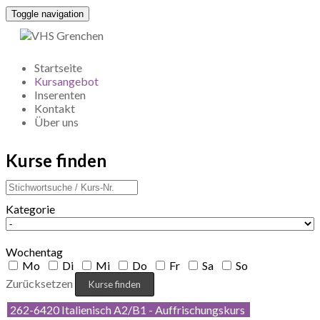
Toggle navigation
Startseite
Kursangebot
Inserenten
Kontakt
Über uns
Kurse finden
Kategorie
Wochentag
Mo
Di
Mi
Do
Fr
Sa
So
Zurücksetzen
262-6420 Italienisch A2/B1 - Auffrischungskurs